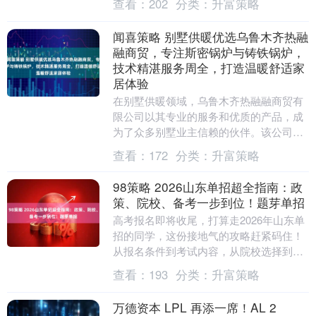
查看：
202
分类：
升富策略
选择，“投票加加....
闻喜策略 别墅供暖优选乌鲁木齐热融
融商贸，专注斯密锅炉与铸铁锅炉，
技术精湛服务周全，打造温暖舒适家
居体验
在别墅供暖领域，乌鲁木齐热融融商贸有
限公司以其专业的服务和优质的产品，成
为了众多别墅业主信赖的伙伴。该公司深
耕别墅供暖市场，专注于斯密锅炉及别墅
查看：
172
分类：
升富策略
铸铁锅炉的供应与....
98策略 2026山东单招超全指南：政
策、院校、备考一步到位！题芽单招
高考报名即将收尾，打算走2026年山东单
招的同学，这份接地气的攻略赶紧码住！
从报名条件到考试内容，从院校选择到时
间节点，全是干货，帮你少走弯路、精准
查看：
193
分类：
升富策略
冲刺！ 一、....
万德资本 LPL 再添一席！AL 2