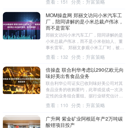
查看：
151
分类：
升富策略
心中暗自打....
MOM操盘网 郑丽文访问小米汽车工
厂，陪同讲解的是小米总裁卢伟冰，
而不是雷军
郑丽文访问小米汽车工厂，陪同讲解的是
小米总裁卢伟冰，而不是小米创始人、董
事长雷军。 郑丽文参观小米工厂时，被小
米汽车的设计所折服，赞不绝口，郑丽文
查看：
132
分类：
升富策略
称：难怪我老公....
倍操盘 联合利华考虑以290亿欧元向
味好美出售食品业务
联合利华公司证实已收到味好美公司对其
食品业务的收购要约，此举或促成一次决
定性的业务组合重组。据行业研究估计，
该业务股权价值高达290亿欧元，但联合
查看：
110
分类：
升富策略
利华表示交易能....
广升网 紫金矿业阿根廷年产2万吨碳
酸锂项目投产