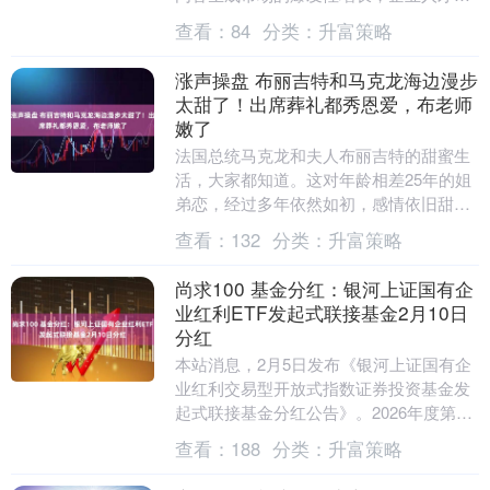
口与技术迭代速度之间的鸿沟从未如此明
查看：
84
分类：
升富策略
显，选....
涨声操盘 布丽吉特和马克龙海边漫步
太甜了！出席葬礼都秀恩爱，布老师
嫩了
法国总统马克龙和夫人布丽吉特的甜蜜生
活，大家都知道。这对年龄相差25年的姐
弟恋，经过多年依然如初，感情依旧甜蜜
如昔。2023年7月7日，马克龙和布丽吉特
查看：
132
分类：
升富策略
一起参加....
尚求100 基金分红：银河上证国有企
业红利ETF发起式联接基金2月10日
分红
本站消息，2月5日发布《银河上证国有企
业红利交易型开放式指数证券投资基金发
起式联接基金分红公告》。2026年度第一
次分红。公告显示，本次分红的收益分配
查看：
188
分类：
升富策略
基准日为1....