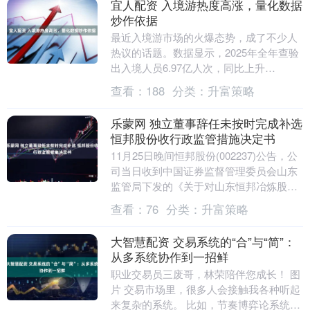
宜人配资 入境游热度高涨，量化数据
炒作依据
最近入境游市场的火爆态势，成了不少人
热议的话题。数据显示，2025年全年查验
出入境人员6.97亿人次，同比上升
14.2%，其中外国人8203.5万人次，同比
查看：
188
分类：
升富策略
大幅....
乐蒙网 独立董事辞任未按时完成补选
恒邦股份收行政监管措施决定书
11月25日晚间恒邦股份(002237)公告，公
司当日收到中国证券监督管理委员会山东
监管局下发的《关于对山东恒邦冶炼股份
有限公司采取责令改正措施的决定》。 经
查看：
76
分类：
升富策略
查....
大智慧配资 交易系统的“合”与“简”：
从多系统协作到一招鲜
职业交易员三废哥，林荣陪伴您成长！ 图
片 交易市场里，很多人会接触我各种听起
来复杂的系统。 比如，节奏博弈论系统、