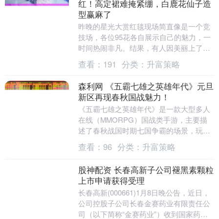
红！高定裙难掩紧绷，白鹿花仙子造
型赢麻了
昨晚的星光大赏红毯现场简直像是一个竞
技场，各位95花各自展示自己的魅力，一
时间热闹非凡。结果，有人因美丽上了热
搜，而有的人则因为状态不佳直接翻车。
查看：
191
分类：
升富策略
赵露思作为晚会....
森利网 《五霸七雄之英雄年代》元旦
新区再现春秋国战魅力！
《五霸七雄之英雄年代》是一款大型多人
在线（MMORPG）国战类手游，主要描
述了春秋战国时期七国争霸的场景，玩家
需要经历“征服”与“反征服”的各类大小战
查看：
96
分类：
升富策略
役！现由“....
股神配资 长春高新子公司褪黑素颗粒
上市申请获得受理
长春高新(000661)1月8日晚公告，近日，
公司控股子公司长春金赛药业有限责任公
司（以下简称“金赛药业”）收到国家药品