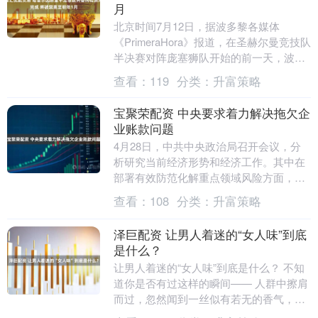
月
北京时间7月12日，据波多黎各媒体
《PrimeraHora》报道，在圣赫尔曼竞技队
半决赛对阵庞塞狮队开始的前一天，波多
黎各国家篮球超级联赛（BSN）宣布了对
查看：
119
分类：
升富策略
外援....
宝聚荣配资 中央要求着力解决拖欠企
业账款问题
4月28日，中共中央政治局召开会议，分
析研究当前经济形势和经济工作。其中在
部署有效防范化解重点领域风险方面，要
求有序化解地方政府债务风险，着力解决
查看：
108
分类：
升富策略
拖欠企业账款问....
泽巨配资 让男人着迷的“女人味”到底
是什么？
让男人着迷的“女人味”到底是什么？ 不知
道你是否有过这样的瞬间—— 人群中擦肩
而过，忽然闻到一丝似有若无的香气，顿
时心旷神怡。即便看不清背影，你也会在