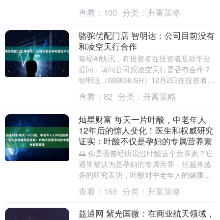
全势强势领航系统、势能交易系统，还有
查看：
100
分类：
升富策略
专门盯着市....
骆驼优配门店 智明达：公司目前没有
和凌空天行合作
每经AI快讯，有投资者在投资者互动平台
提问：请问公司跟凌空天行是否有合作？
智明达（688636.SH）12月2日在投资者互
动平台表示，公司目前没有和凌空天行
查看：
82
分类：
升富策略
合....
灿星财富 每天一片叶酸，中老年人
12年后的惊人变化！医生和权威研究
证实：叶酸不仅是孕妇的专属营养素
🌅 你是否曾经听说过叶酸这个营养素？它
通常被认为是孕妇的专属营养，但越来越
多的研究表明，叶酸对中老年人的健康同
样至关重要。今天，我们就来聊聊一位三
查看：
169
分类：
升富策略
亚女子张梅（化....
益通网 紫光国微：在商业航天领域，