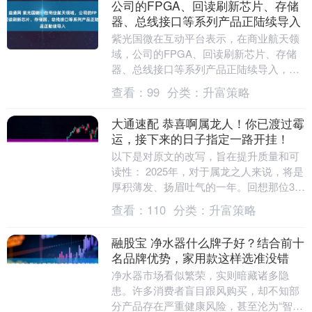
公司的FPGA、回读刷新芯片、存储
器、总线接口等系列产品正陆续导入
紫光国微在互动平台表示，在商业航天领
域，公司的FPGA、回读刷新芯片、存储
器、总线接口等系列产品正陆续导入，目
前进展良好。公司图像AI智能芯片可以应
查看：
99
分类：
升富策略
用到商业航天....
大通速配 恭喜啊属龙人！你已渡过霉
运，接下来的日子指定一路开挂！
以下是对原文的改写，旨在提升质量和可
读性： 2025年，对于属龙之人来说，将是
厚积薄发、扬眉吐气的一年。回想那位37
岁（生肖属龙）的朋友，历经半年多的努
查看：
110
分类：
升富策略
力，终于....
融股宝 净水器什么牌子好？结合前十
名品牌优势，家用款这样选准没错
净水器市场看似繁荣，实则暗藏诸多隐
患。许多消费者盲目跟风购买，却不知部
分产品存在严重健康风险，甚至沦为“智商