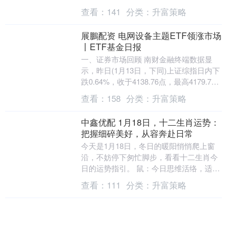
监督管理局核准签发的《受理通知书》，
查看：
141
分类：
升富策略
金赛....
展鵬配资 电网设备主题ETF领涨市场
丨ETF基金日报
一、证券市场回顾 南财金融终端数据显
示，昨日(1月13日，下同)上证综指日内下
跌0.64%，收于4138.76点，最高4179.7
点；深证成指日内下跌1.37%....
查看：
158
分类：
升富策略
中鑫优配 1月18日，十二生肖运势：
把握细碎美好，从容奔赴日常
今天是1月18日，冬日的暖阳悄悄爬上窗
沿，不妨停下匆忙脚步，看看十二生肖今
日的运势指引。 鼠：今日思维活络，适合
梳理近期待办事项。和好友小聚喝杯热
查看：
111
分类：
升富策略
饮，轻松氛围里....