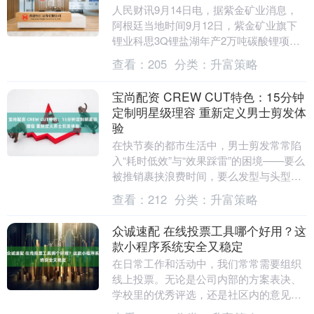
人民财讯9月14日电，据紫金矿业消息，
阿根廷当地时间9月12日，紫金矿业旗下
锂业科思3Q锂盐湖年产2万吨碳酸锂项目
投产仪式在卡塔马卡省菲安巴拉市举行，
查看：
205
分类：
升富策略
标志着紫金....
宝尚配资 CREW CUT特色：15分钟
定制明星级理容 重新定义男士剪发体
验
在快节奏的都市生活中，男士剪发常常陷
入“耗时低效”与“效果踩雷”的困境——要么
被推销裹挟浪费时间，要么发型与头型脸
型脱节。香港CREW CUT品牌以“精准定
查看：
212
分类：
升富策略
制+....
众诚速配 在线投票工具哪个好用？这
款小程序系统安全又稳定
在日常工作和活动中，我们常常需要组织
线上投票。无论是公司内部的方案表决、
学校里的优秀评选，还是社区内的意见征
集，一个称手的工具至关重要。面对众多