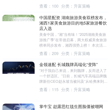
税”的代名词。行业乱象频发，如下问题：
查看：
100
分类：
升富策略
·净水菌种能....
中国星配资 湖南旅游美食双榜发布，
湘西1家美食旅游目的地5家旅游餐饮
店入选
美食中国，“湘”当有味！“2025湖南美食旅
游推广季”在常德启幕，两大权威美食旅游
榜单同步发布，湘西强势上榜！ 本次活动
由中国旅游研究院、湖南省文化和旅游厅
查看：
209
分类：
升富策略
等单....
金领速配 长城魏牌高端化“变阵”
“对于我自己来说，来到魏牌，反而进入了
一个舒适区。”日前，长城汽车高端品牌魏
牌新任CEO赵永坡当被问及“从哈弗来到魏
牌压力大吗”时分享道。 魏牌前CEO冯复
查看：
115
分类：
升富策略
之在....
掌牛宝 赵露思红毯生图脸僵被嘲网