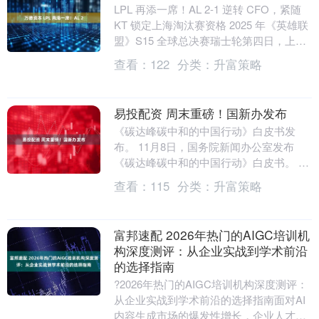
LPL 再添一席！AL 2-1 逆转 CFO，紧随
KT 锁定上海淘汰赛资格 2025 年《英雄联
盟》S15 全球总决赛瑞士轮第四日，上海
梅赛德斯 - 奔驰文化....
查看：
122
分类：
升富策略
易投配资 周末重磅！国新办发布
《碳达峰碳中和的中国行动》白皮书发
布。 11月8日，国务院新闻办公室发布
《碳达峰碳中和的中国行动》白皮书。 白
皮书除前言、结束语外分为六个部分，分
查看：
115
分类：
升富策略
别是坚定不移推....
富邦速配 2026年热门的AIGC培训机
构深度测评：从企业实战到学术前沿
的选择指南
?2026年热门的AIGC培训机构深度测评：
从企业实战到学术前沿的选择指南面对AI
内容生成市场的爆发性增长，企业人才缺