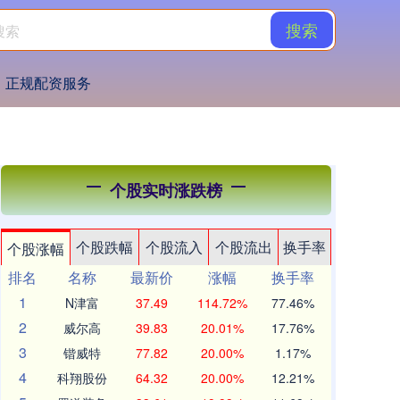
搜索
正规配资服务
个股实时涨跌榜
个股跌幅
个股流入
个股流出
换手率
个股涨幅
排名
名称
最新价
涨幅
换手率
1
N津富
37.49
114.72%
77.46%
2
威尔高
39.83
20.01%
17.76%
3
锴威特
77.82
20.00%
1.17%
4
科翔股份
64.32
20.00%
12.21%