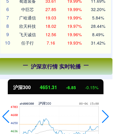
5
蜀道装备
33.61
19.99%
11.69%
6
中巨芯
27.85
19.99%
32.20%
7
广哈通信
19.03
19.99%
5.84%
8
欣天科技
18.02
19.97%
28.44%
9
飞天诚信
12.56
19.96%
8.49%
10
任子行
7.16
19.93%
31.42%
沪深京行情 实时轮播
沪深300
4651.31
北
-6.85
-0.15%