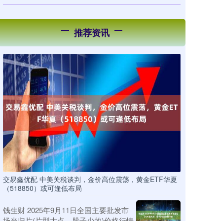
推荐资讯
交易鑫优配 中美关税谈判，金价高位震荡，黄金ETF华夏
（518850）或可逢低布局
钱生财 2025年9月11日全国主要批发市
场当归片(片型大点、股子少的)价格行情