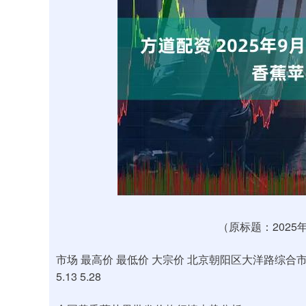
上证指数
3900.35
00
-0.01%
21.92
0.
（原标题：202
市场 最高价 最低价 大宗价 北京朝阳区大洋路综合市场 8.
5.13 5.28