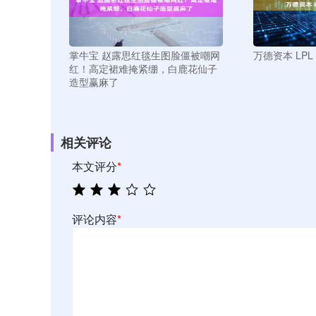
掌牛宝 赵露思红毯生图脸僵被嘲网
万德资本 LPL
红！高定裙难掩紧绷，白鹿花仙子
造型赢麻了
相关评论
本文评分
*
评论内容
*