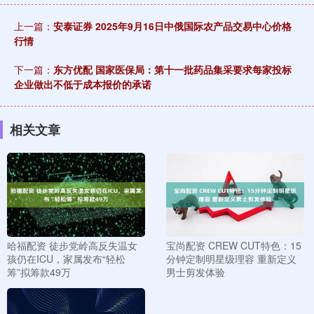
上一篇：
安泰证券 2025年9月16日中俄国际农产品交易中心价格
行情
下一篇：
东方优配 国家医保局：第十一批药品集采要求每家投标
企业做出不低于成本报价的承诺
相关文章
哈福配资 徒步党岭高反失温女
宝尚配资 CREW CUT特色：15
孩仍在ICU，家属发布“轻松
分钟定制明星级理容 重新定义
筹”拟筹款49万
男士剪发体验