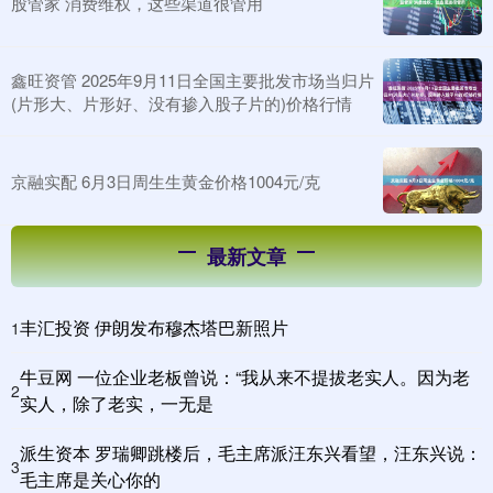
股管家 消费维权，这些渠道很管用
鑫旺资管 2025年9月11日全国主要批发市场当归片
(片形大、片形好、没有掺入股子片的)价格行情
京融实配 6月3日周生生黄金价格1004元/克
最新文章
丰汇投资 伊朗发布穆杰塔巴新照片
1
牛豆网 一位企业老板曾说：“我从来不提拔老实人。因为老
2
实人，除了老实，一无是
派生资本 罗瑞卿跳楼后，毛主席派汪东兴看望，汪东兴说：
3
毛主席是关心你的