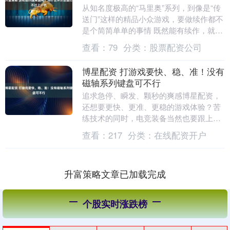
从知名度极高的“马里奥”系列，到像是“传
送门”这样的精品小众游戏，要做续作都不
是个简简单单的事情 既然能有续作，就代
表前作一定意义上是成功的，甚至某些方
查看：
79
分类：
股票配资公司
面相当出....
博星配资 打游戏要快、稳、准！没有
磁轴系列键盘可不行
追求急停、瞬发、颗秒的爽感博星配资，
还想要更快、更准、更稳的游戏体验？苦
练技术的同时，电竞装备当然也要跟上。
这两款超给力的ROG磁轴键盘不能错过。
查看：
217
分类：
在线配资开户
ROG影魔7....
升富策略文章已加载完成
个股实时涨跌榜