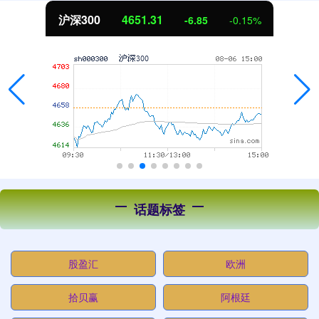
北证50
1122.88
3.42
0.30%
话题标签
股盈汇
欧洲
拾贝赢
阿根廷