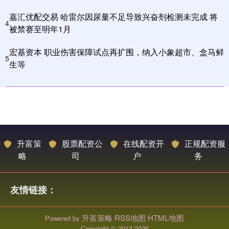
嘉汇优配交易 哈雷尔因尿量不足导致兴奋剂检测未完成 将
4
被禁赛至明年1月
宏基资本 职业伤害保障试点再扩围，纳入小象超市、盒马鲜
5
生等
升富策
股票配资公
在线配资开
正规配资服
略
司
户
务
友情链接：
升富策略
RSS地图
HTML地图
Powered by
Copyright
© 2013-2025