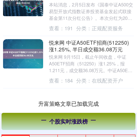
本站消息，2月5日发布《国泰中证A500交
易型开放式指数证券投资基金发起式联接
基金第11次分红公告》。本次分红为2026
年度第二次分红。。公告显示，本次分红
查看：
191
分类：
正规配资服务
的收....
悦来网 中证A50ETF招商(512250)
涨1.25%, 半日成交额36.08万元
悦来网 9月15日，截止午间收盘，中证
A50ETF招商（512250）涨1.25%，报
1.211元，成交额36.08万元。中证A50ETF
招商（512250）重....
查看：
184
分类：
在线配资开户
升富策略文章已加载完成
个股实时涨跌榜