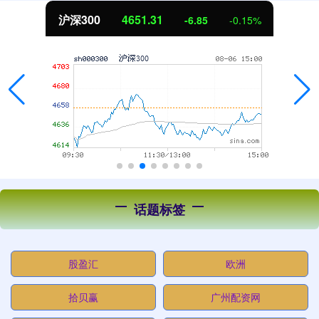
沪深300
4651.31
-6.85
-0.15%
话题标签
股盈汇
欧洲
拾贝赢
广州配资网