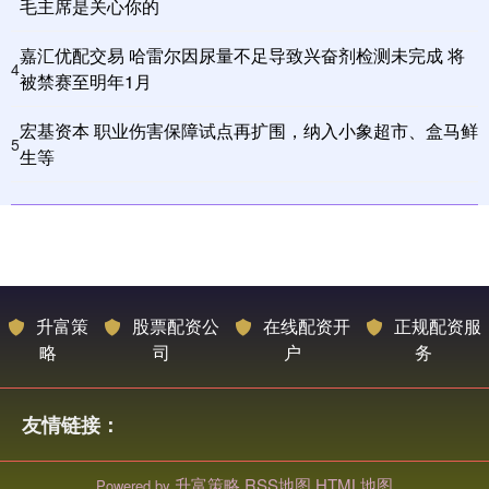
毛主席是关心你的
嘉汇优配交易 哈雷尔因尿量不足导致兴奋剂检测未完成 将
4
被禁赛至明年1月
宏基资本 职业伤害保障试点再扩围，纳入小象超市、盒马鲜
5
生等
升富策
股票配资公
在线配资开
正规配资服
略
司
户
务
友情链接：
升富策略
RSS地图
HTML地图
Powered by