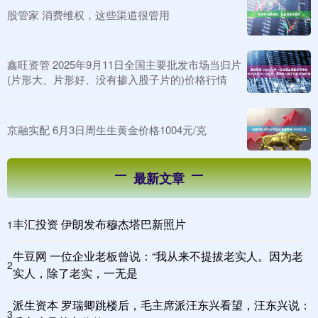
股管家 消费维权，这些渠道很管用
鑫旺资管 2025年9月11日全国主要批发市场当归片
(片形大、片形好、没有掺入股子片的)价格行情
京融实配 6月3日周生生黄金价格1004元/克
最新文章
丰汇投资 伊朗发布穆杰塔巴新照片
1
牛豆网 一位企业老板曾说：“我从来不提拔老实人。因为老
2
实人，除了老实，一无是
派生资本 罗瑞卿跳楼后，毛主席派汪东兴看望，汪东兴说：
3