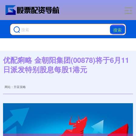
搜索
优配痢略 金朝阳集团(00878)将于6月11
日派发特别股息每股1港元
网站：升富策略