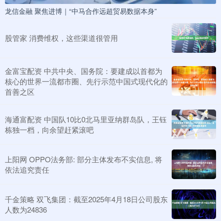
龙信金融 聚焦进博｜“中马合作远超贸易数据本身”
股管家 消费维权，这些渠道很管用
金富宝配资 中共中央、国务院：要建成以首都为
核心的世界一流都市圈、先行示范中国式现代化的
首善之区
海通富配资 中国队10比0北马里亚纳群岛队，王钰
栋独一档，向余望赶紧滚吧
上阳网 OPPO法务部: 部分主体发布不实信息, 将
依法追究责任
千金策略 双飞集团：截至2025年4月18日公司股东
人数为24836