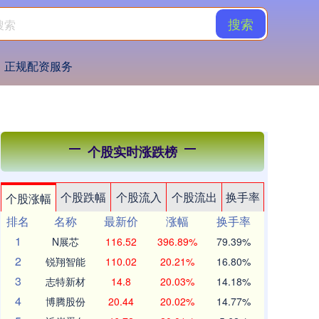
搜索
正规配资服务
个股实时涨跌榜
个股跌幅
个股流入
个股流出
换手率
个股涨幅
排名
名称
最新价
涨幅
换手率
1
N展芯
116.52
396.89%
79.39%
2
锐翔智能
110.02
20.21%
16.80%
3
志特新材
14.8
20.03%
14.18%
4
博腾股份
20.44
20.02%
14.77%