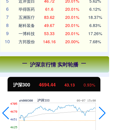
5
近岸蛋白
46.72
20.01%
5.62%
6
毕得医药
61.6
20.01%
6.12%
7
五洲医疗
83.62
20.01%
18.37%
8
耐科装备
49.67
20.01%
6.83%
9
一博科技
53.33
20.01%
17.26%
10
方邦股份
146.16
20.00%
7.68%
沪深京行情 实时轮播
沪深300
4694.44
北
43.13
0.93%