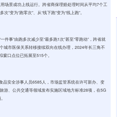
场景成功上线运行。跨省商保理赔处理时间从平均7个工
”变为“跑零次”、从“线下跑”变为“线上跑”。
件事”由跑多次减少至“最多跑1次”甚至“零跑动”，跨省就
7个城市医保关系转移接续双向在线办理，2024年长三角不
拟窗口点位已拓展至515个。
品安全涉事人员6585人，市场监管系统在许可新办、变
化旅游、公共交通等领域发布实施区域地方标准28项，在5G
项。