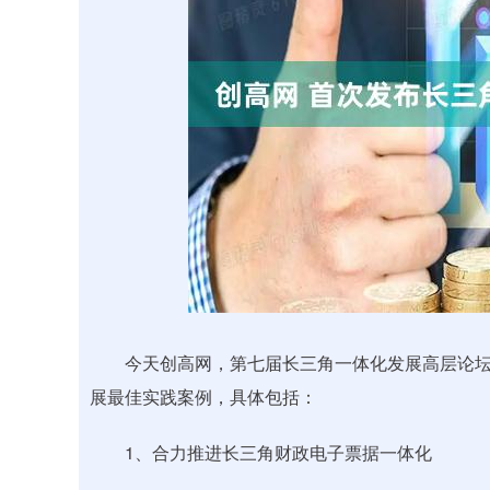
上证指数
3940.04
.40
2.13%
39.68
1.
今天创高网，第七届长三角一体化发展高层论坛
展最佳实践案例，具体包括：
1、合力推进长三角财政电子票据一体化