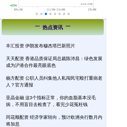
热点资讯
丰汇投资 伊朗发布穆杰塔巴新照片
天天配资 香港品质保证局总裁陈沛昌：绿色发展
成为沪港合作最亮眼底色
杨方配资 公职人员纠集他人私闯民宅殴打重病老
人？官方通报
亚晶金融 这3个指标正常，你的血脂基本没毛
病，不用盲目去检查了，看完少花冤枉钱
同花顺配资 经济学家转向，预计欧洲央行数月内
将加息