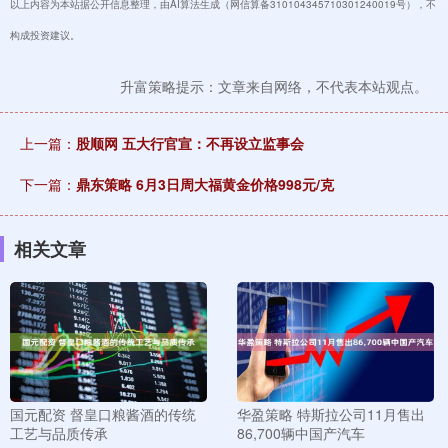
以上内容为本站据公开信息整理，由AI算法生成（网信算备310104345710301240019号），不
构成投资建议。
升富策略提示：文章来自网络，不代表本站观点。
上一篇：
股顺网 五大行官宣：不再设立监事会
下一篇：
鼎东策略 6月3日周大福黄金价格998元/克
相关文章
国元配资 督皇口粮酱酒的传统
华盈策略 特斯拉公司11月售出
工艺与品质传承
86,700辆中国产汽车