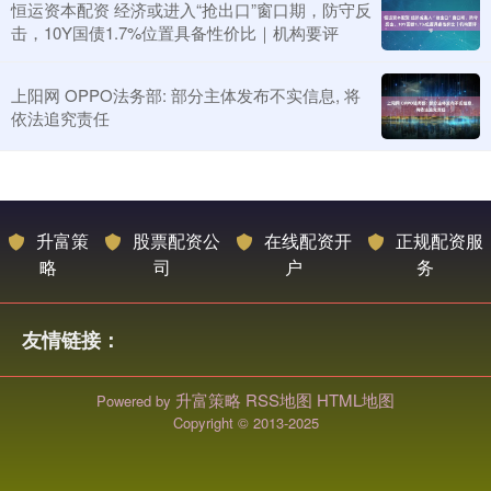
恒运资本配资 经济或进入“抢出口”窗口期，防守反
击，10Y国债1.7%位置具备性价比｜机构要评
上阳网 OPPO法务部: 部分主体发布不实信息, 将
依法追究责任
升富策
股票配资公
在线配资开
正规配资服
略
司
户
务
友情链接：
升富策略
RSS地图
HTML地图
Powered by
Copyright
© 2013-2025