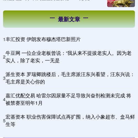
最新文章
丰汇投资 伊朗发布穆杰塔巴新照片
1
牛豆网 一位企业老板曾说：“我从来不提拔老实人。因为老
2
实人，除了老实，一无是
派生资本 罗瑞卿跳楼后，毛主席派汪东兴看望，汪东兴说：
3
毛主席是关心你的
嘉汇优配交易 哈雷尔因尿量不足导致兴奋剂检测未完成 将
4
被禁赛至明年1月
宏基资本 职业伤害保障试点再扩围，纳入小象超市、盒马鲜
5
生等