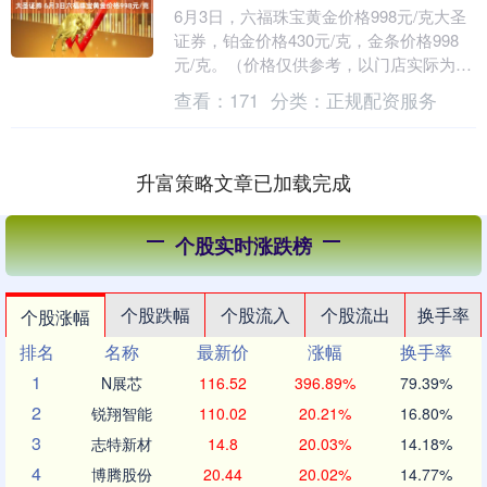
6月3日，六福珠宝黄金价格998元/克大圣
证券，铂金价格430元/克，金条价格998
元/克。（价格仅供参考，以门店实际为
准）同日上海黄金交易所现货黄金
查看：
171
分类：
正规配资服务
AU999....
升富策略文章已加载完成
个股实时涨跌榜
个股跌幅
个股流入
个股流出
换手率
个股涨幅
排名
名称
最新价
涨幅
换手率
1
N展芯
116.52
396.89%
79.39%
2
锐翔智能
110.02
20.21%
16.80%
3
志特新材
14.8
20.03%
14.18%
4
博腾股份
20.44
20.02%
14.77%