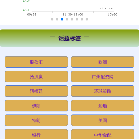
话题标签
股盈汇
欧洲
拾贝赢
广州配资网
阿根廷
环球策路
伊朗
船舶
特朗
美国
银行
中华金配