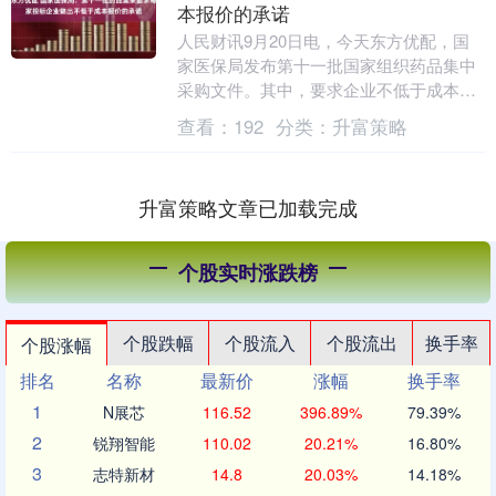
本报价的承诺
人民财讯9月20日电，今天东方优配，国
家医保局发布第十一批国家组织药品集中
采购文件。其中，要求企业不低于成本报
价。要求每家投标企业做出不低于成本报
查看：
192
分类：
升富策略
价的承诺，对于....
升富策略文章已加载完成
个股实时涨跌榜
个股跌幅
个股流入
个股流出
换手率
个股涨幅
排名
名称
最新价
涨幅
换手率
1
N展芯
116.52
396.89%
79.39%
2
锐翔智能
110.02
20.21%
16.80%
3
志特新材
14.8
20.03%
14.18%