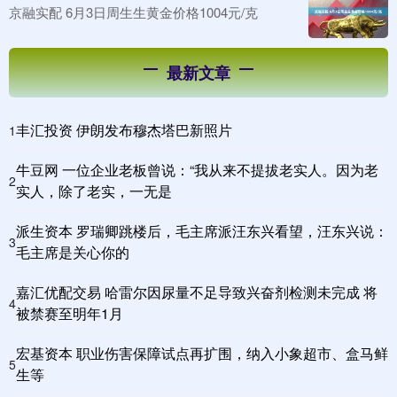
京融实配 6月3日周生生黄金价格1004元/克
最新文章
丰汇投资 伊朗发布穆杰塔巴新照片
1
牛豆网 一位企业老板曾说：“我从来不提拔老实人。因为老
2
实人，除了老实，一无是
派生资本 罗瑞卿跳楼后，毛主席派汪东兴看望，汪东兴说：
3
毛主席是关心你的
嘉汇优配交易 哈雷尔因尿量不足导致兴奋剂检测未完成 将
4
被禁赛至明年1月
宏基资本 职业伤害保障试点再扩围，纳入小象超市、盒马鲜
5
生等