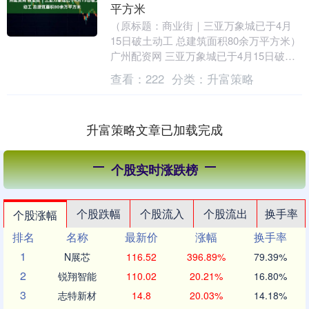
平方米
（原标题：商业街｜三亚万象城已于4月
15日破土动工 总建筑面积80余万平方米）
广州配资网 三亚万象城已于4月15日破土
动工 总建筑面积80余万平方米 4月20日....
查看：
222
分类：
升富策略
升富策略文章已加载完成
个股实时涨跌榜
个股跌幅
个股流入
个股流出
换手率
个股涨幅
排名
名称
最新价
涨幅
换手率
1
N展芯
116.52
396.89%
79.39%
2
锐翔智能
110.02
20.21%
16.80%
3
志特新材
14.8
20.03%
14.18%