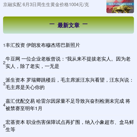
京融实配 6月3日周生生黄金价格1004元/克
最新文章
丰汇投资 伊朗发布穆杰塔巴新照片
1
牛豆网 一位企业老板曾说：“我从来不提拔老实人。因为老
2
实人，除了老实，一无是
派生资本 罗瑞卿跳楼后，毛主席派汪东兴看望，汪东兴说：
3
毛主席是关心你的
嘉汇优配交易 哈雷尔因尿量不足导致兴奋剂检测未完成 将
4
被禁赛至明年1月
宏基资本 职业伤害保障试点再扩围，纳入小象超市、盒马鲜
5
生等