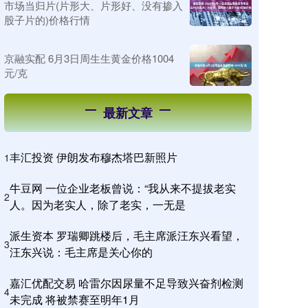
市场当归片(片形大、片形好、没有掺入
股子片的)价格行情
京融实配 6月3日周生生黄金价格1004
元/克
最新文章
丰汇投资 伊朗发布穆杰塔巴新照片
1
牛豆网 一位企业老板曾说：“我从来不提拔老实
2
人。因为老实人，除了老实，一无是
派生资本 罗瑞卿跳楼后，毛主席派汪东兴看望，
3
汪东兴说：毛主席是关心你的
嘉汇优配交易 哈雷尔因尿量不足导致兴奋剂检测
4
未完成 将被禁赛至明年1月