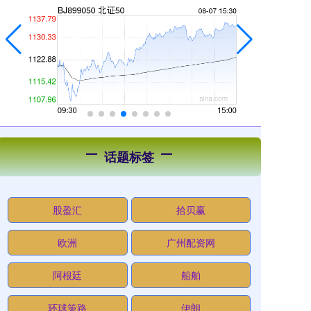
话题标签
股盈汇
拾贝赢
欧洲
广州配资网
阿根廷
船舶
环球策路
伊朗