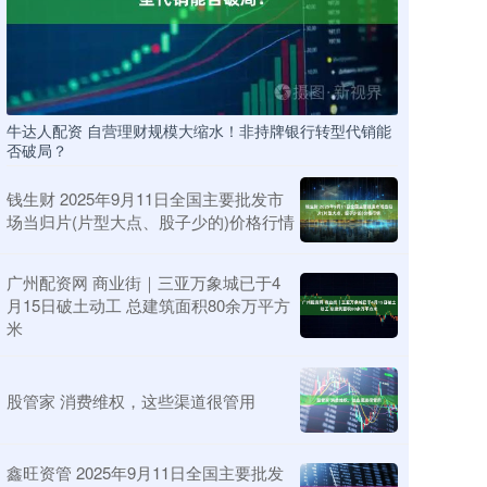
牛达人配资 自营理财规模大缩水！非持牌银行转型代销能
否破局？
钱生财 2025年9月11日全国主要批发市
场当归片(片型大点、股子少的)价格行情
广州配资网 商业街｜三亚万象城已于4
月15日破土动工 总建筑面积80余万平方
米
股管家 消费维权，这些渠道很管用
鑫旺资管 2025年9月11日全国主要批发