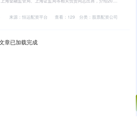
上海金融监管局、上海证监局等相关负责同志出席，介绍20....
6
来源：恒运配资平台
查看：
129
分类：
股票配资公司
文章已加载完成
沪深300
4694.44
.42%
43.13
0.93%