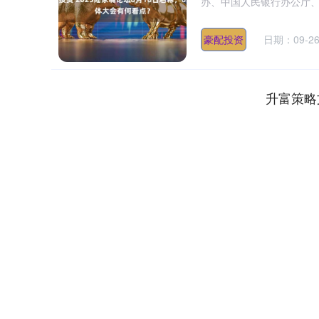
办、中国人民银行办公厅、
豪配投资
日期：09-2
升富策略
深证成指
14311.01
.68
1.02%
200.89
1