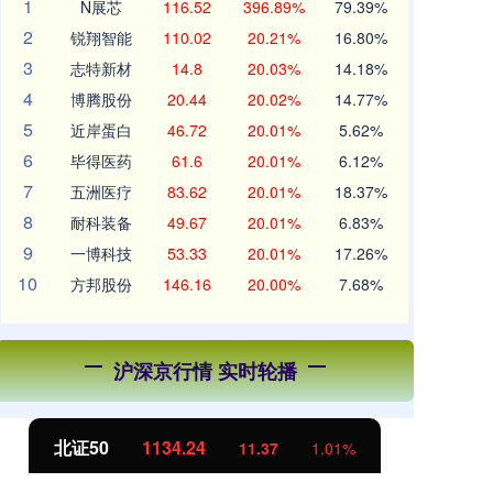
1
N展芯
116.52
396.89%
79.39%
2
锐翔智能
110.02
20.21%
16.80%
3
志特新材
14.8
20.03%
14.18%
4
博腾股份
20.44
20.02%
14.77%
5
近岸蛋白
46.72
20.01%
5.62%
6
毕得医药
61.6
20.01%
6.12%
7
五洲医疗
83.62
20.01%
18.37%
8
耐科装备
49.67
20.01%
6.83%
9
一博科技
53.33
20.01%
17.26%
10
方邦股份
146.16
20.00%
7.68%
沪深京行情 实时轮播
北证50
1134.24
创
11.37
1.01%