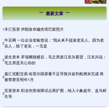
最新文章
丰汇投资 伊朗发布穆杰塔巴新照片
1
牛豆网 一位企业老板曾说：“我从来不提拔老实人。因为老
2
实人，除了老实，一无是
派生资本 罗瑞卿跳楼后，毛主席派汪东兴看望，汪东兴说：
3
毛主席是关心你的
嘉汇优配交易 哈雷尔因尿量不足导致兴奋剂检测未完成 将
4
被禁赛至明年1月
宏基资本 职业伤害保障试点再扩围，纳入小象超市、盒马鲜
5
生等