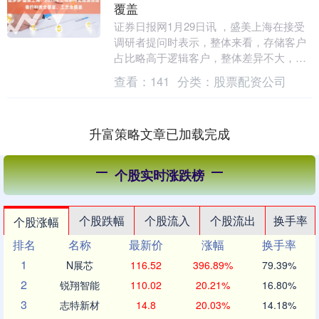
覆盖
证券日报网1月29日讯 ，盛美上海在接受
调研者提问时表示，整体来看，存储客户
占比略高于逻辑客户，整体差异不大，逻
辑客户增长也很强劲。具体客户的采购份
查看：
141
分类：
股票配资公司
额会有所差异....
升富策略文章已加载完成
个股实时涨跌榜
个股跌幅
个股流入
个股流出
换手率
个股涨幅
排名
名称
最新价
涨幅
换手率
1
N展芯
116.52
396.89%
79.39%
2
锐翔智能
110.02
20.21%
16.80%
3
志特新材
14.8
20.03%
14.18%