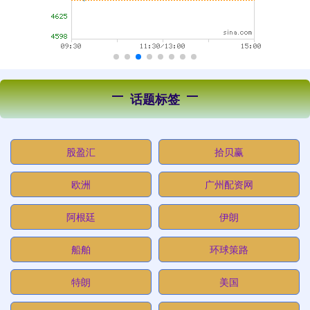
话题标签
股盈汇
拾贝赢
欧洲
广州配资网
阿根廷
伊朗
船舶
环球策路
特朗
美国