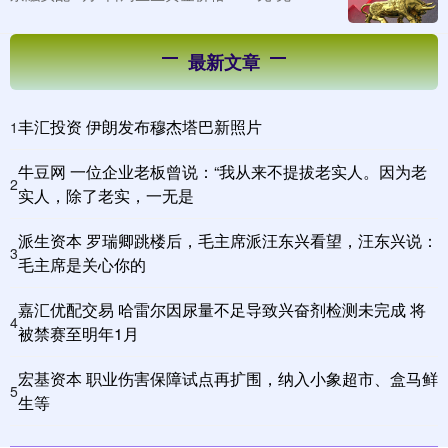
最新文章
丰汇投资 伊朗发布穆杰塔巴新照片
1
牛豆网 一位企业老板曾说：“我从来不提拔老实人。因为老
2
实人，除了老实，一无是
派生资本 罗瑞卿跳楼后，毛主席派汪东兴看望，汪东兴说：
3
毛主席是关心你的
嘉汇优配交易 哈雷尔因尿量不足导致兴奋剂检测未完成 将
4
被禁赛至明年1月
宏基资本 职业伤害保障试点再扩围，纳入小象超市、盒马鲜
5
生等