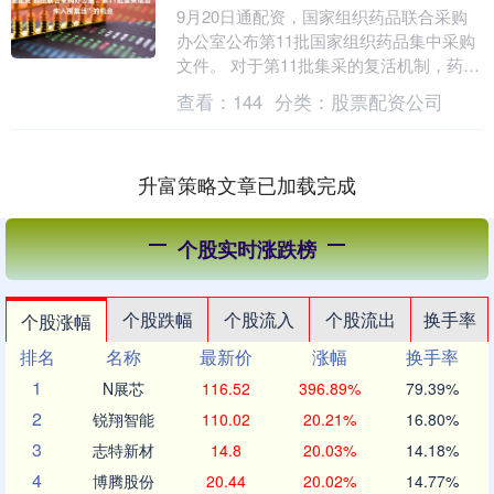
9月20日通配资，国家组织药品联合采购
办公室公布第11批国家组织药品集中采购
文件。 对于第11批集采的复活机制，药品
联合采购办公室相关负责人指出，为引导
查看：
144
分类：
股票配资公司
更多企业....
升富策略文章已加载完成
个股实时涨跌榜
个股跌幅
个股流入
个股流出
换手率
个股涨幅
排名
名称
最新价
涨幅
换手率
1
N展芯
116.52
396.89%
79.39%
2
锐翔智能
110.02
20.21%
16.80%
3
志特新材
14.8
20.03%
14.18%
4
博腾股份
20.44
20.02%
14.77%