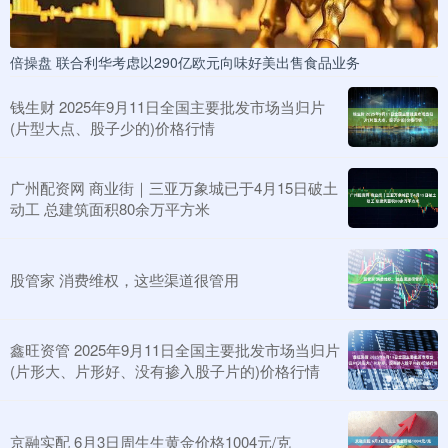
倍操盘 联合利华考虑以290亿欧元向味好美出售食品业务
钱生财 2025年9月11日全国主要批发市场当归片
(片型大点、股子少的)价格行情
广州配资网 商业街｜三亚万象城已于4月15日破土
动工 总建筑面积80余万平方米
股管家 消费维权，这些渠道很管用
鑫旺资管 2025年9月11日全国主要批发市场当归片
(片形大、片形好、没有掺入股子片的)价格行情
京融实配 6月3日周生生黄金价格1004元/克