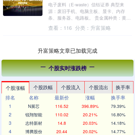
电子废料（E-waste）信钰证券 典型来
源：废旧手机、电脑主板、显卡、内存
条、服务器、电路板。 贵金属种类：黄金
（焊点、电镀层）、银（导线、触点）、
查看：
116
分类：
升富策略
钯（电容、....
升富策略文章已加载完成
个股实时涨跌榜
个股跌幅
个股流入
个股流出
换手率
个股涨幅
排名
名称
最新价
涨幅
换手率
1
N展芯
116.52
396.89%
79.39%
2
锐翔智能
110.02
20.21%
16.80%
3
志特新材
14.8
20.03%
14.18%
4
博腾股份
20.44
20.02%
14.77%