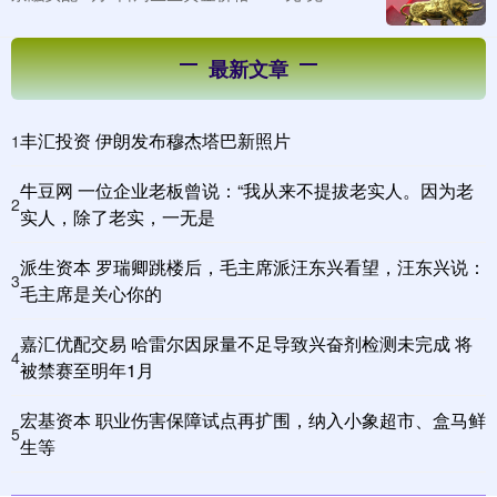
最新文章
丰汇投资 伊朗发布穆杰塔巴新照片
1
牛豆网 一位企业老板曾说：“我从来不提拔老实人。因为老
2
实人，除了老实，一无是
派生资本 罗瑞卿跳楼后，毛主席派汪东兴看望，汪东兴说：
3
毛主席是关心你的
嘉汇优配交易 哈雷尔因尿量不足导致兴奋剂检测未完成 将
4
被禁赛至明年1月
宏基资本 职业伤害保障试点再扩围，纳入小象超市、盒马鲜
5
生等