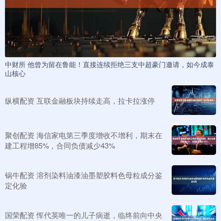
中财所 他曾为留在鲁能！直接连续拒绝三支中超豪门邀请，如今成泰
山核心
纵横配资 互联金融板块持续走高，拉卡拉涨停
聚创配资 海信家电第三季度增收不增利，期末在
建工程增85%，合同负债减少43%
锅牛配资 溶剂染料油漆油墨塑胶料色母粒成分鉴
定化验
国荣配资 恽代英唯一的儿子病逝，临终前向中央