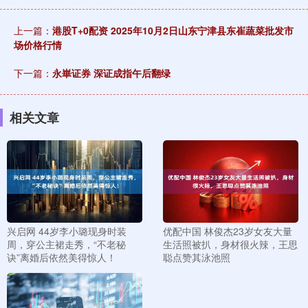
上一篇：
港股T+0配资 2025年10月2日山东宁津县东崔蔬菜批发市
场价格行情
下一篇：
永崋证券 深证成指午后翻绿
相关文章
兴启网 44岁李小璐现身时装
优配中国 林俊杰23岁女友大量
周，穿公主裙走秀，“不老秘
生活照被扒，身材很火辣，王思
诀”离婚后依然美得惊人！
聪点赞其泳池照