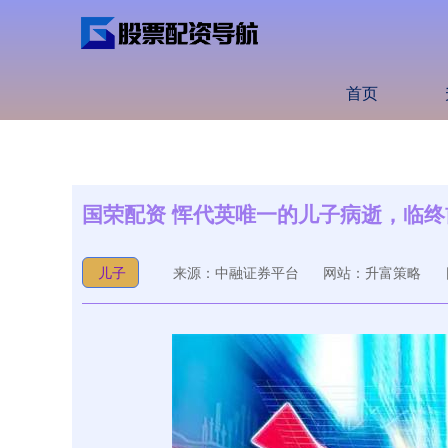
首页
国荣配资 恽代英唯一的儿子病逝，临
儿子
来源：中融证券平台
网站：升富策略