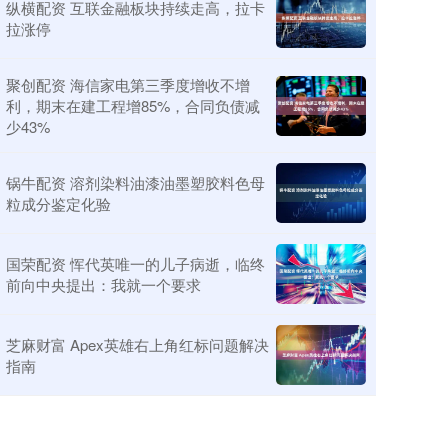
纵横配资 互联金融板块持续走高，拉卡
拉涨停
聚创配资 海信家电第三季度增收不增
利，期末在建工程增85%，合同负债减
少43%
锅牛配资 溶剂染料油漆油墨塑胶料色母
粒成分鉴定化验
国荣配资 恽代英唯一的儿子病逝，临终
前向中央提出：我就一个要求
芝麻财富 Apex英雄右上角红标问题解决
指南