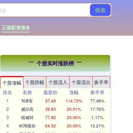
搜索
正规配资服务
个股实时涨跌榜
个股跌幅
个股流入
个股流出
换手率
个股涨幅
排名
名称
最新价
涨幅
换手率
1
N津富
37.49
114.72%
77.46%
2
威尔高
39.83
20.01%
17.76%
3
锴威特
77.82
20.00%
1.17%
4
科翔股份
64.32
20.00%
12.21%