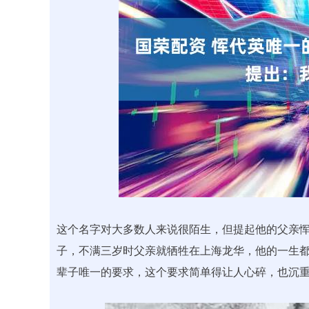
深证成指
14110.12
.92
0.57%
-34.08
-0
这个名字对大多数人来说很陌生，但提起他的父亲
子，不满三岁时父亲就牺牲在上海龙华，他的一生
辈子唯一的要求，这个要求简单得让人心碎，也沉