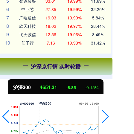
5
蜀道装备
33.61
19.99%
11.69%
6
中巨芯
27.85
19.99%
32.20%
7
广哈通信
19.03
19.99%
5.84%
8
欣天科技
18.02
19.97%
28.44%
9
飞天诚信
12.56
19.96%
8.49%
10
任子行
7.16
19.93%
31.42%
沪深京行情 实时轮播
北证50
1122.88
创
3.42
0.30%