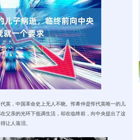
沪深300
4651.31
.24%
-6.85
-0.15%
恽代英，中国革命史上无人不晓。恽希仲是恽代英唯一的儿
都在父亲的光环下低调生活，却在临终前，向中央提出了这
重得让人落泪。