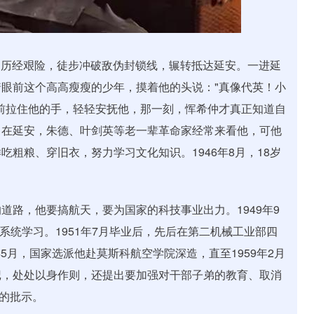
下，历经艰险，徒步冲破敌伪封锁线，辗转抵达延安。一进延
眼前这个高高瘦瘦的少年，摸着他的头说："真像代英！小
前拉住他的手，轻轻安抚他，那一刻，恽希仲才真正知道自
。在延安，朱德、叶剑英等老一辈革命家经常来看他，可他
粗粮、穿旧衣，努力学习文化知识。1946年8月，18岁
。
道路，他要搞航天，要为国家的科技事业出力。1949年9
班系统学习。1951年7月毕业后，先后在第二机械工业部四
年5月，国家选派他赴莫斯科航空学院深造，直至1959年2月
记，处处以身作则，还提出要加强对干部子弟的教育、取消
"的批示。