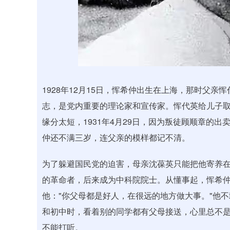
1928年12月15日，恽希仲出生在上海，那时父
志，是党内重要的理论家和宣传家。恽代英给儿子取
缘分太短，1931年4月29日，因为叛徒顾顺章的
仲还不满三岁，连父亲的模样都记不清。
为了躲避国民党的迫害，母亲沈葆英只能把他寄养
的革命者，后来成为中科院院士。从懂事起，恽希
他："你父母都是好人，在很远的地方做大事。"他
和初中时，看着别的同学都有父母接送，心里总不
不能打听。