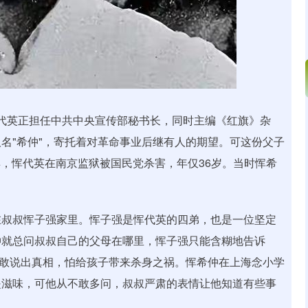
亲恽代英正担任中共中央宣传部秘书长，同时主编《红旗》杂
名"希仲"，寄托着对革命事业后继有人的期望。可这份父子
出卖，恽代英在南京监狱被国民党杀害，年仅36岁。当时恽希
在叔叔恽子强家里。恽子强是恽代英的四弟，也是一位坚定
仲就总问叔叔自己的父母在哪里，恽子强只能含糊地告诉
不敢说出真相，怕给孩子带来杀身之祸。恽希仲在上海念小学
是滋味，可他从不敢多问，叔叔严肃的表情让他知道有些事