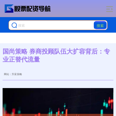
搜索
国尚策略 券商投顾队伍大扩容背后：专
业正替代流量
网站：升富策略