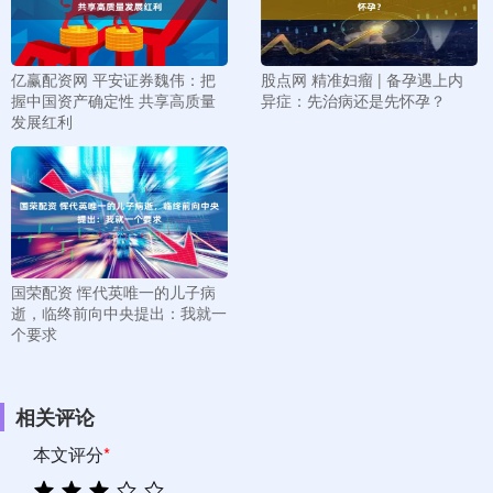
亿赢配资网 平安证券魏伟：把
股点网 精准妇瘤 | 备孕遇上内
握中国资产确定性 共享高质量
异症：先治病还是先怀孕？
发展红利
国荣配资 恽代英唯一的儿子病
逝，临终前向中央提出：我就一
个要求
相关评论
本文评分
*