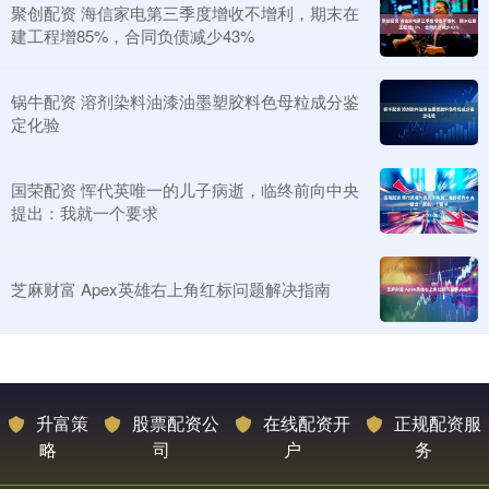
聚创配资 海信家电第三季度增收不增利，期末在
建工程增85%，合同负债减少43%
锅牛配资 溶剂染料油漆油墨塑胶料色母粒成分鉴
定化验
国荣配资 恽代英唯一的儿子病逝，临终前向中央
提出：我就一个要求
芝麻财富 Apex英雄右上角红标问题解决指南
升富策
股票配资公
在线配资开
正规配资服
略
司
户
务