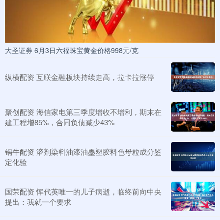
大圣证券 6月3日六福珠宝黄金价格998元/克
纵横配资 互联金融板块持续走高，拉卡拉涨停
聚创配资 海信家电第三季度增收不增利，期末在
建工程增85%，合同负债减少43%
锅牛配资 溶剂染料油漆油墨塑胶料色母粒成分鉴
定化验
国荣配资 恽代英唯一的儿子病逝，临终前向中央
提出：我就一个要求