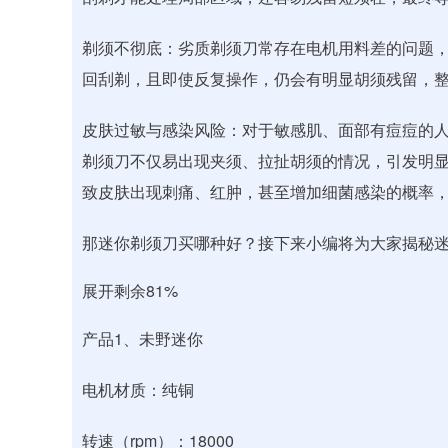
剃须不彻底：劣质剃须刀常存在电机用料差的问题
回刮剃，且即使反复操作，仍会有明显胡须残留，
皮肤过敏与感染风险：对于敏感肌、面部有痘痘的
剃须刀不仅易出现夹须、拉扯胡须的情况，引发明
致皮肤出现刺痛、红肿，甚至增加细菌感染的概率
那迷你剃须刀买哪种好？接下来小编将为大家揭秘
展开剩余81%
产品1、未野迷你
电机材质：纯铜
转速（rpm）：18000