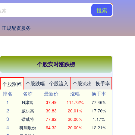
搜索
正规配资服务
个股实时涨跌榜
个股跌幅
个股流入
个股流出
换手率
个股涨幅
排名
名称
最新价
涨幅
换手率
1
N津富
37.49
114.72%
77.46%
2
威尔高
39.83
20.01%
17.76%
3
锴威特
77.82
20.00%
1.17%
4
科翔股份
64.32
20.00%
12.21%