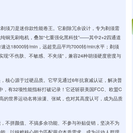
你剃须刀是迷你款性能卷王。它剔除冗余设计，专为剃须需
铜无刷电机，叠加“七重强化黑科技”——其中2+2四通道
8000转/min，远超竞品平均7000转/min水平；剃须
。同时实现“不伤肤、不敏感、不夹须”，兼容24种胡须硬度密度与
，核心源于过硬品质。它罕见通过6年抗衰减认证，解决普
评中，有32项性能指标打破记录！它还斩获美国FCC、欧盟C
高的世界运动名将涂潇、张斌，也对其高度认可，成为品质
能，不拼颜值、不搞多余功能、不参与补贴促销，坚决不为
功能，以纯粹核心能力匹配用户本质需求，成为运动人群理