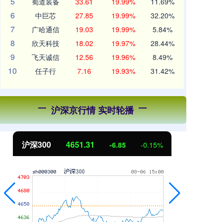
5
蜀道装备
33.61
19.99%
11.69%
6
中巨芯
27.85
19.99%
32.20%
7
广哈通信
19.03
19.99%
5.84%
8
欣天科技
18.02
19.97%
28.44%
9
飞天诚信
12.56
19.96%
8.49%
10
任子行
7.16
19.93%
31.42%
沪深京行情 实时轮播
北证50
1122.88
创
3.42
0.30%