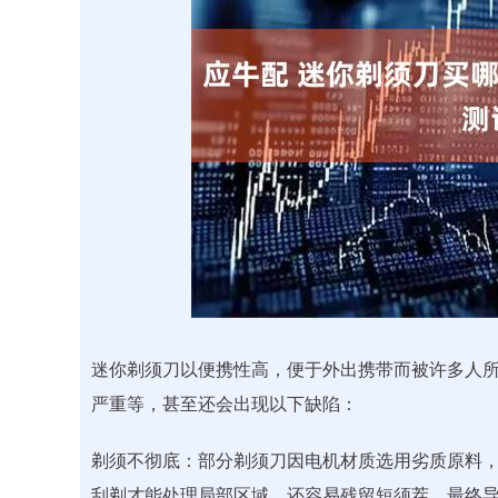
深证成指
14110.12
.92
0.57%
-34.08
-0
迷你剃须刀以便携性高，便于外出携带而被许多人
严重等，甚至还会出现以下缺陷：
剃须不彻底：部分剃须刀因电机材质选用劣质原料
刮剃才能处理局部区域，还容易残留短须茬，最终