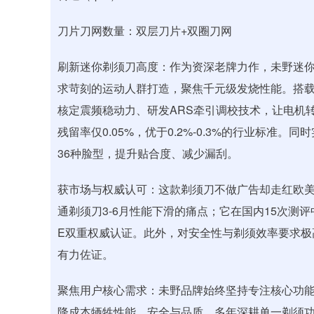
刀片刀网数量：双层刀片+双圈刀网
刷新迷你剃须刀高度：作为资深老牌力作，未野迷
求苛刻的运动人群打造，聚焦千元级发烧性能。搭载纯
核定震频稳动力、研发ARS牵引调校技术，让电机转速达1
残留率仅0.05%，优于0.2%-0.3%的行业标准
36种脸型，提升贴合度、减少漏刮。
获市场与权威认可：这款剃须刀不做广告却走红欧美
通剃须刀3-6月性能下滑的痛点；它在国内15次测
E双重权威认证。此外，对安全性与剃须效率要求极
有力佐证。
聚焦用户核心需求：未野品牌始终坚持专注核心功
降成本牺牲性能、安全与品质。多年深耕单一剃须