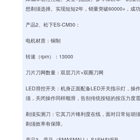
想剃须选择。实现短短2年，销量突破60000+，成
产品2、松下ES-CM30：
电机材质：铜制
转速（rpm）：13000
刀片刀网数量：双层刀片+双圈刀网
LED滑控开关：机身正面配备LED开关指示灯，
须，关闭操作同样顺滑，告别传统按钮的按压力度
剃须实测刀：它其刀片锋利度在线，面对日常短胡
剃须效率有保障。
产品3、昔马（SMASMALL）S1SHAVER