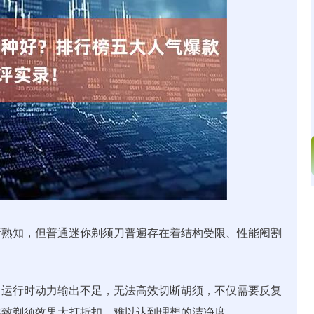
沪深300
4651.31
.24%
-6.85
-0.15%
所熟知，但普通迷你剃须刀普遍存在着结构受限、性能阉割
，运行时动力输出不足，无法高效切断胡须，不仅需要反复
导致剃须效果大打折扣，难以达到理想的洁净度。