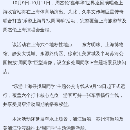
10月9日-10月11日，周杰伦“嘉年华”世界巡回演唱会上
海收官站将在上海体育场演出。为此，久事文传与巨星传奇
联合打造“乐游上海寻找周同学”活动，完整覆盖上海旅游节及
周杰伦上海演唱会全程。
该活动在上海六个地标性地点——东方明珠、上海博物
馆、静安大悦城、永源路街区、徐家汇美罗城及半马苏河公
园摆放“周同学”巨型肖像，设立多处周同学IP主题场景及快闪
店。
“乐游上海寻找周同学”主题公交专线从9月13日起正式运
行，覆盖六个打卡核心点位，游客可持一张车票畅行全线，
并享受贯穿活动周期的搭乘权益。
本次活动还延展至水上场景，浦江游船、苏州河游船及
黄浦江轮渡融推出“周同学”主题涂装游船。