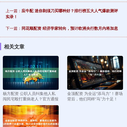
上一篇：
应牛配 迷你剃须刀买哪种好？排行榜五大人气爆款测评
实录！
下一篇：
同花顺配资 经济学家转向，预计欧洲央行数月内将加息
相关文章
杨方配资 公职人员纠集他人私
金顶配资 为全运“添马力”！赛场
闯民宅殴打重病老人？官方通报
背后，他们同样“马”力十足！