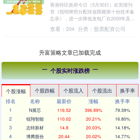
香港特区政府今日（5月30日）在宪报刊
登《指明牌照分配排放限额第十份技术备
忘录》，进一步降低发电厂在2030年及以
后空气污染物的排放限额，提升香港及珠
查看：
204
分类：
股票配资公司
江三角洲地....
升富策略文章已加载完成
个股实时涨跌榜
个股跌幅
个股流入
个股流出
换手率
个股涨幅
排名
名称
最新价
涨幅
换手率
1
N展芯
116.52
396.89%
79.39%
2
锐翔智能
110.02
20.21%
16.80%
3
志特新材
14.8
20.03%
14.18%
4
博腾股份
20.44
20.02%
14.77%