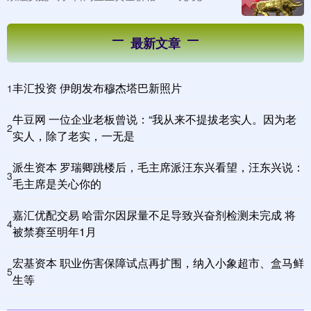
最新文章
丰汇投资 伊朗发布穆杰塔巴新照片
1
牛豆网 一位企业老板曾说：“我从来不提拔老实人。因为老
2
实人，除了老实，一无是
派生资本 罗瑞卿跳楼后，毛主席派汪东兴看望，汪东兴说：
3
毛主席是关心你的
嘉汇优配交易 哈雷尔因尿量不足导致兴奋剂检测未完成 将
4
被禁赛至明年1月
宏基资本 职业伤害保障试点再扩围，纳入小象超市、盒马鲜
5
生等