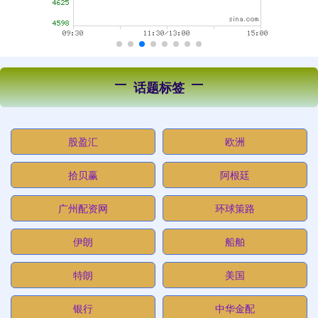
话题标签
股盈汇
欧洲
拾贝赢
阿根廷
广州配资网
环球策路
伊朗
船舶
特朗
美国
银行
中华金配