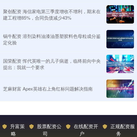
聚创配资 海信家电第三季度增收不增利，期末在
建工程增85%，合同负债减少43%
锅牛配资 溶剂染料油漆油墨塑胶料色母粒成分鉴
定化验
国荣配资 恽代英唯一的儿子病逝，临终前向中央
提出：我就一个要求
芝麻财富 Apex英雄右上角红标问题解决指南
升富策
股票配资公
在线配资开
正规配资服
略
司
户
务